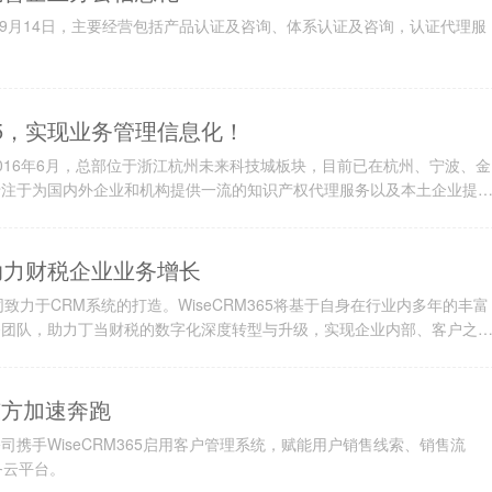
09月14日，主要经营包括产品认证及咨询、体系认证及咨询，认证代理服
65，实现业务管理信息化！
016年6月，总部位于浙江杭州未来科技城板块，目前已在杭州、宁波、金
专注于为国内外企业和机构提供一流的知识产权代理服务以及本土企业提
法律知识，丰富的科技项目管理经验，以及对国家、省市科技产业政策的
2年初始，公司管理层发现原有的信息化系统
，助力财税企业业务增长
同致力于CRM系统的打造。WiseCRM365将基于自身在行业内多年的丰富
务团队，助力丁当财税的数字化深度转型与升级，实现企业内部、客户之
行业客户提供更为专业、周到的服务。
东方加速奔跑
携手WiseCRM365启用客户管理系统，赋能用户销售线索、销售流
务云平台。