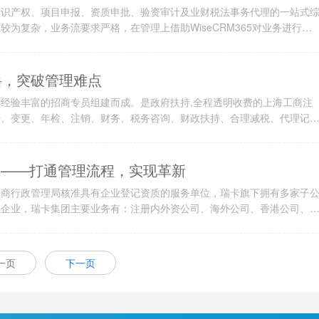
知识产权、项目申报、资质申批、验资审计及业财税法事务代理的一站式
为复杂，业务流要求严格，在管理上借助WiseCRM365对业务进行流
流程。
鸿岳，突破管理难点
经验丰富的招商专员组建而成。是政府扶持,全程透明收费的上海工商注
册、变更、年检、注销、财务、税务咨询、财政扶持、合理减税、代理记
司——打通管理流程，实现革新
工商行政管理局核准具有企业登记资质的服务单位，瑞卡旗下拥有多家子
服务企业，瑞卡集团主要业务有：注册内外资公司、海外公司、香港公司、
理、人事代理、税务筹划等业务。
一页
下一页