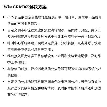
WiseCRM365
解决方案
CRM
灵活的自定义模块
轻松解决订单、增订单、更改单、品质异
常单的不同业务流程；
自定义的审核流程为业务流程流转增添一层保障，分配、共享以
及内外部消息提醒等多种方式更是让工作流程进一步得到深化；
呼叫中心系统搭建，实现来电弹屏，分机转接，点击外呼，快速
查看来去电信息和录音等功能；
移动接入可允许员工从移动设备上查看和
快速新建
记录，
及时维
护工单信息；
与微信的对接，轻松绑定微信公众号即可配置查询
CRM
系统的相
关数据
；
自定义的分析功能可根据不同角色做出不同分析，
可帮助有效地
跟踪当前
的接单情况和服务情况，
及时的掌握和
了解渠道和加盟
商
的运行状态
。