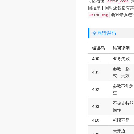
可以看出
error_code
回结果中同时还包括有
会对错误进
error_msg
全局错误码
错误码
错误说明
400
业务失败
参数（格
401
式）无效
参数不能为
402
空
不被支持的
403
操作
410
权限不足
未开通